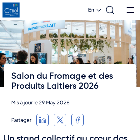
Skip
En
to
main
French
content
English
Salon du Fromage et des
Produits Laitiers 2026
Mis à jour le 29 May 2026
Partager
Un stand collectif au cœur des