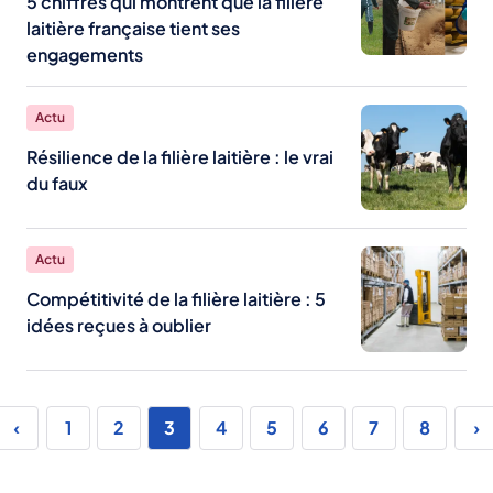
5 chiffres qui montrent que la filière
laitière française tient ses
engagements
Actu
Résilience de la filière laitière : le vrai
du faux
Actu
Compétitivité de la filière laitière : 5
idées reçues à oublier
ière
Page
Page
Pagination
e
précédente
suiva
Page
1
Page
2
Page
3
Page
4
Page
5
Page
6
Page
7
Page
8