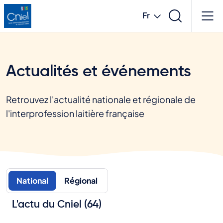
Aller
Fr
au
contenu
French
principal
Actualités et événements
Retrouvez l'actualité nationale et régionale de
l'interprofession laitière française
National
Régional
L'actu du Cniel (64)