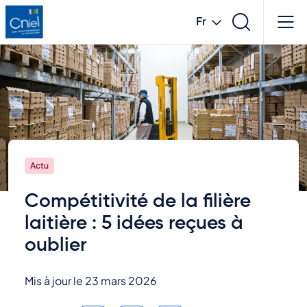
Aller
Fr
au
contenu
French
principal
English
Actu
Compétitivité de la filière
laitière : 5 idées reçues à
oublier
Mis à jour le 23 mars 2026