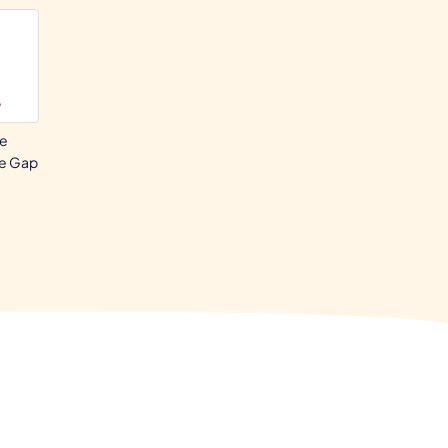
re
e Gap