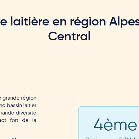
ère laitière en région Alpe
Central
e grande région
nd bassin laitier
grande diversité
act fort de la
4ème