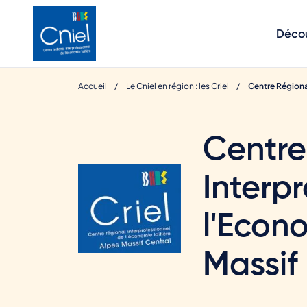
Aller
au
Découv
contenu
principal
Accueil
Le Cniel en région : les Criel
Centre Régional
Centre
Interp
l'Econo
Massif