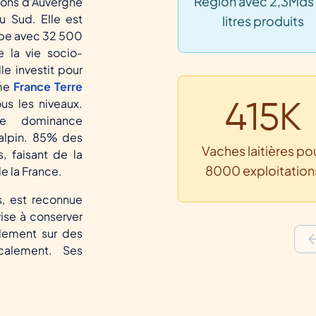
Région avec 2,3Mds
ntons d’Auvergne
u Sud. Elle est
litres produits
ipe avec 32 500
e la vie socio-
le investit pour
mme
France Terre
ous les niveaux.
415K
e dominance
 alpin. 85% des
Vaches laitières po
, faisant de la
8000 exploitation
de la France.
, est reconnue
 vise à conserver
alement sur des
alement. Ses