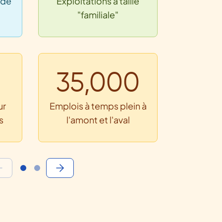
 de
Exploitations à taille
Des ton
"familiale"
na
35,000
ur
Emplois à temps plein à
s
l'amont et l'aval
1
2